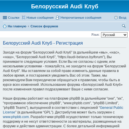
Белорусский Audi Клуб
Ссылки
Новые сообщения
Непрочитанные сообщения
Вход
На главную
Список форумов
ои
Язык:
ск
Белорусский Audi Клуб - Регистрация
Заходя на форум “Белорусский Audi Клуб” (в дальнейшем «мы», «нас»,
«наш», “Белорусский Audi Клуб”, “https://audi-belarus.by/forum”), Вы
принимаете следующие условия. Если Вы не согласны с одним, или
несколькими условиями - пожалуйста, не заходите на форум “Белорусский
Audi Клуб”. Мы оставляем за собой право изменить данные правила в
любое время, и постараемся уведомить Вас об этом. Также, мы
рекомендуем Вам периодически обращаться к правилам, чтобы быть в
курсе всех изменений. Использование форума «Белорусский Audi Клуб»
после изменения правил подразумевает Ваше с ними согласие.
Наши форумы работают на платформе phpBB (в дальнейшем “они”, “их”,
“программное обеспечение phpBB”, “www.phpbb.com”, “phpBB Limited”,
“phpBB Teams”), выпущенной в соответствии с лицензией “
General Public
License
” (в дальнейшем “GPL”). Дистрибутив может быть загружен с
www.phpbb.com
. Разработчики phpBB осуществляют только техническую
поддержку и не несут ответственности за материалы, размещенные на
форуме и действия администрации. С более детальной информацией