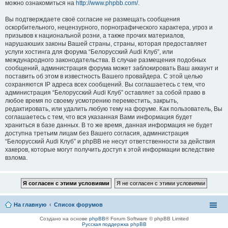
можно ознакомиться на
http://www.phpbb.com/
.
Вы подтверждаете своё согласие не размещать сообщения
оскорбительного, нецензурного, порнографического характера, угроз и
призывов к национальной розни, а также прочих материалов,
нарушаюших законы Вашей страны, страны, которая предоставляет
услуги хостинга для форума “Белорусский Audi Клуб”, или
международного законодательства. В случае размещения подобных
сообщений, администрация форума может заблокировать Ваш аккаунт и
поставить об этом в известность Вашего провайдера. С этой целью
сохраняются IP адреса всех сообщений. Вы соглашаетесь с тем, что
администрация “Белорусский Audi Клуб” оставляет за собой право в
любое время по своему усмотрению переместить, закрыть,
редактировать, или удалить любую тему на форуме. Как пользователь, Вы
соглашаетесь с тем, что вся указанная Вами информация будет
храниться в базе данных. В то же время, данная информация не будет
доступна третьим лицам без Вашего согласия, администрация
“Белорусский Audi Клуб” и phpBB не несут ответственности за действия
хакеров, которые могут получить доступ к этой информации вследствие
взлома.
На главную
Список форумов
Создано на основе
phpBB
® Forum Software © phpBB Limited
Русская поддержка phpBB