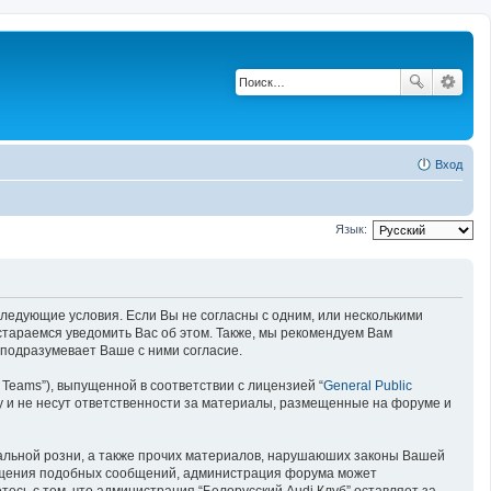
Вход
Язык:
е следующие условия. Если Вы не согласны с одним, или несколькими
остараемся уведомить Вас об этом. Также, мы рекомендуем Вам
 подразумевает Ваше с ними согласие.
Teams”), выпущенной в соответствии с лицензией “
General Public
у и не несут ответственности за материалы, размещенные на форуме и
нальной розни, а также прочих материалов, нарушаюших законы Вашей
змещения подобных сообщений, администрация форума может
есь с тем, что администрация “Белорусский Audi Клуб” оставляет за