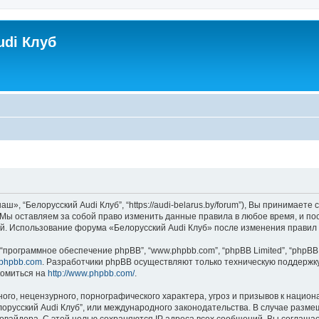
udi Клуб
ш», “Белорусский Audi Клуб”, “https://audi-belarus.by/forum”), Вы принимает
. Мы оставляем за собой право изменить данные правила в любое время, и п
ий. Использование форума «Белорусский Audi Клуб» после изменения правил
программное обеспечение phpBB”, “www.phpbb.com”, “phpBB Limited”, “phpBB 
phpbb.com
. Разработчики phpBB осуществляют только техническую поддержк
комиться на
http://www.phpbb.com/
.
го, нецензурного, порнографического характера, угроз и призывов к нацио
елорусский Audi Клуб”, или международного законодательства. В случае ра
ровайдера. С этой целью сохраняются IP адреса всех сообщений. Вы соглашает