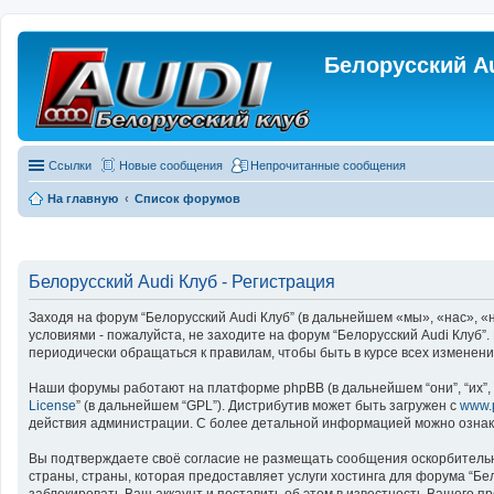
Белорусский A
Ссылки
Новые сообщения
Непрочитанные сообщения
На главную
Список форумов
Белорусский Audi Клуб - Регистрация
Заходя на форум “Белорусский Audi Клуб” (в дальнейшем «мы», «нас», «на
условиями - пожалуйста, не заходите на форум “Белорусский Audi Клуб”
периодически обращаться к правилам, чтобы быть в курсе всех изменен
Наши форумы работают на платформе phpBB (в дальнейшем “они”, “их”, “
License
” (в дальнейшем “GPL”). Дистрибутив может быть загружен с
www.
действия администрации. С более детальной информацией можно озна
Вы подтверждаете своё согласие не размещать сообщения оскорбительно
страны, страны, которая предоставляет услуги хостинга для форума “Б
заблокировать Ваш аккаунт и поставить об этом в известность Вашего п