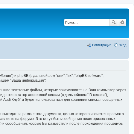
Регистрация
Вход
/forum”) и phpBB (в дальнейшем “они”, “их”, “phpBB software”,
нейшем “Ваша информация”).
ольшие текстовые файлы, которые закачиваются на Ваш компьютер через
 идентификатор анонимной сессии (в дальнейшем “ID сессии”),
 Audi Клуб” и будет использоваться для хранения списка посещенных
и выходят за рамки этого документа, целью которого является просмотр
авляете на форуме. Это могут быть сообщения неавторизованных
т”) и соообщения, коорые Вы разместили после прохождения процедуры