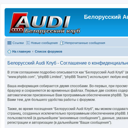
Белорусский A
Ссылки
Новые сообщения
Непрочитанные сообщения
На главную
Список форумов
Белорусский Audi Клуб - Соглашение о конфиденциальн
В этом соглашении подробно описывается как “Белорусский Audi Клуб” (в дал
“www.phpbb.com”, “phpBB Limited”, “phpBB Teams”) используют любую 
Ваша информация собирается двумя способами. Во-первых, при просмот
браузер и сохраняются во временных файлах. Первые две cookies содер
автоматически присвоенные Вам программным обеспечением phpBB. Трет
Вами тем, для большего удобства работы с форумом.
Также, во время посещения “Белорусский Audi Клуб”, мы можем создават
страниц, созданных исключительно программным обеспечением phpBB. 
пользователей (в дальнейшем “анонимные сообщения”), данные, указанн
регистрации и авторизации (в дальнейшем “Ваши сообщения”).