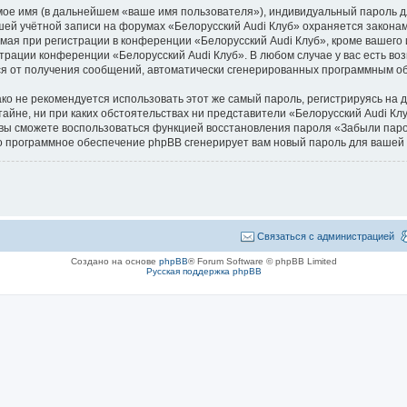
мое имя (в дальнейшем «ваше имя пользователя»), индивидуальный пароль д
ашей учётной записи на форумах «Белорусский Audi Клуб» охраняется закон
я при регистрации в конференции «Белорусский Audi Клуб», кроме вашего и
страции конференции «Белорусский Audi Клуб». В любом случае у вас есть в
ться от получения сообщений, автоматически сгенерированных программным 
не рекомендуется использовать этот же самый пароль, регистрируясь на др
тайне, ни при каких обстоятельствах ни представители «Белорусский Audi Кл
си, вы сможете воспользоваться функцией восстановления пароля «Забыли п
го программное обеспечение phpBB сгенерирует вам новый пароль для вашей 
Связаться с администрацией
Создано на основе
phpBB
® Forum Software © phpBB Limited
Русская поддержка phpBB