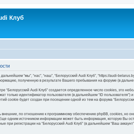
udi Клуб
ости
ьнейшем “мы”, “нас”, “наш”, “Белорусский Audi Клуб”, “https://audi-belarus.by
информацию, полученную в результате Вашего пребывания на форуме (в даль
ре “Белорусский Audi Клуб” создается определенное число cookies, это неб
жат только идентификатор пользователя (в дальнейшем “ID пользователя”) и
ий cookie будет создан при посещении одной из тем на форума “Белорусский
ь внешние, по отношению к программному обеспечению phpBB, cookies, но он
Еще одним источником информации может быть информация, которую Вы ост
ые при регистрации на “Белорусский Audi Клуб” (в дальнейшем “Ваш аккаун