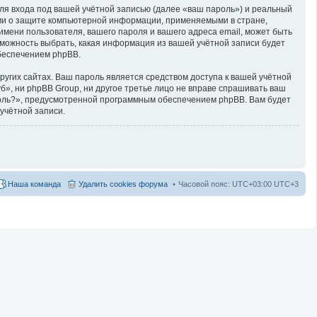
ля входа под вашей учётной записью (далее «ваш пароль») и реальный
ами о защите компьютерной информации, применяемыми в стране,
мени пользователя, вашего пароля и вашего адреса email, может быть
озможность выбрать, какая информация из вашей учётной записи будет
обеспечением phpBB.
угих сайтах. Ваш пароль является средством доступа к вашей учётной
уб», ни phpBB Group, ни другое третье лицо не вправе спрашивать ваш
ароль?», предусмотренной программным обеспечением phpBB. Вам будет
учётной записи.
Наша команда
Удалить cookies форума
Часовой пояс: UTC+03:00 UTC+3