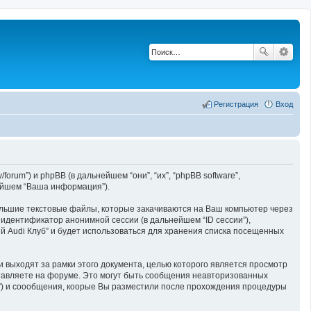
Регистрация
Вход
/forum”) и phpBB (в дальнейшем “они”, “их”, “phpBB software”,
нейшем “Ваша информация”).
ольшие текстовые файлы, которые закачиваются на Ваш компьютер через
 идентификатор анонимной сессии (в дальнейшем “ID сессии”),
 Audi Клуб” и будет использоваться для хранения списка посещенных
и выходят за рамки этого документа, целью которого является просмотр
авляете на форуме. Это могут быть сообщения неавторизованных
т”) и соообщения, коорые Вы разместили после прохождения процедуры