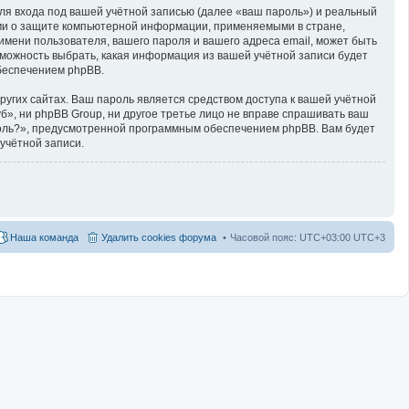
ля входа под вашей учётной записью (далее «ваш пароль») и реальный
ами о защите компьютерной информации, применяемыми в стране,
мени пользователя, вашего пароля и вашего адреса email, может быть
озможность выбрать, какая информация из вашей учётной записи будет
обеспечением phpBB.
угих сайтах. Ваш пароль является средством доступа к вашей учётной
уб», ни phpBB Group, ни другое третье лицо не вправе спрашивать ваш
ароль?», предусмотренной программным обеспечением phpBB. Вам будет
учётной записи.
Наша команда
Удалить cookies форума
Часовой пояс: UTC+03:00 UTC+3