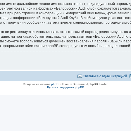
мое имя (в дальнейшем «ваше имя пользователя»), индивидуальный пароль д
ашей учётной записи на форумах «Белорусский Audi Клуб» охраняется закон
я при регистрации в конференции «Белорусский Audi Клуб», кроме вашего и
страции конференции «Белорусский Audi Клуб». В любом случае у вас есть в
ться от получения сообщений, автоматически сгенерированных программным 
не рекомендуется использовать этот же самый пароль, регистрируясь на др
тайне, ни при каких обстоятельствах ни представители «Белорусский Audi Кл
си, вы сможете воспользоваться функцией восстановления пароля «Забыли п
го программное обеспечение phpBB сгенерирует вам новый пароль для вашей 
Связаться с администрацией
Создано на основе
phpBB
® Forum Software © phpBB Limited
Русская поддержка phpBB