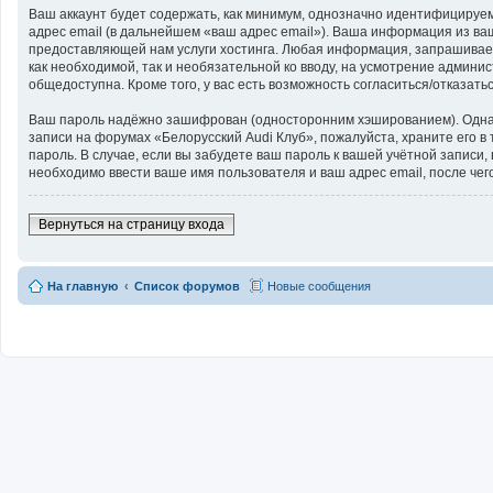
Ваш аккаунт будет содержать, как минимум, однозначно идентифицируе
адрес email (в дальнейшем «ваш адрес email»). Ваша информация из в
предоставляющей нам услуги хостинга. Любая информация, запрашиваема
как необходимой, так и необязательной ко вводу, на усмотрение админи
общедоступна. Кроме того, у вас есть возможность согласиться/отказа
Ваш пароль надёжно зашифрован (односторонним хэшированием). Однако 
записи на форумах «Белорусский Audi Клуб», пожалуйста, храните его в 
пароль. В случае, если вы забудете ваш пароль к вашей учётной запи
необходимо ввести ваше имя пользователя и ваш адрес email, после че
Вернуться на страницу входа
На главную
Список форумов
Новые сообщения