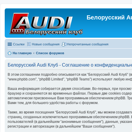
Белорусский A
Ссылки
Новые сообщения
Непрочитанные сообщения
На главную
Список форумов
Белорусский Audi Клуб - Соглашение о конфиденциальн
В этом соглашении подробно описывается как “Белорусский Audi Клуб” (в дал
“www.phpbb.com”, “phpBB Limited”, “phpBB Teams”) используют любую 
Ваша информация собирается двумя способами. Во-первых, при просмот
браузер и сохраняются во временных файлах. Первые две cookies содер
автоматически присвоенные Вам программным обеспечением phpBB. Трет
Вами тем, для большего удобства работы с форумом.
Также, во время посещения “Белорусский Audi Клуб”, мы можем создават
страниц, созданных исключительно программным обеспечением phpBB. 
пользователей (в дальнейшем “анонимные сообщения”), данные, указанн
регистрации и авторизации (в дальнейшем “Ваши сообщения”).