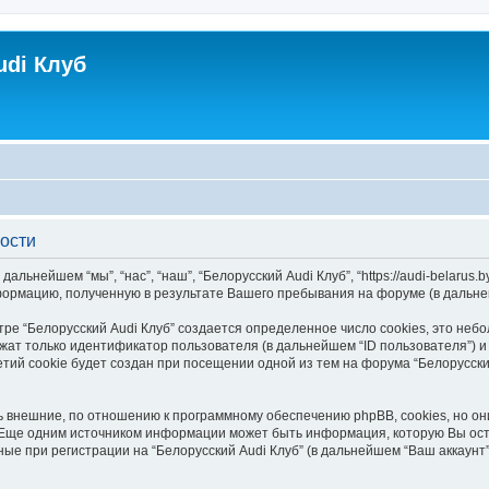
udi Клуб
ости
ьнейшем “мы”, “нас”, “наш”, “Белорусский Audi Клуб”, “https://audi-belarus.by
информацию, полученную в результате Вашего пребывания на форуме (в даль
ре “Белорусский Audi Клуб” создается определенное число cookies, это неб
жат только идентификатор пользователя (в дальнейшем “ID пользователя”) и
ий cookie будет создан при посещении одной из тем на форума “Белорусский
ь внешние, по отношению к программному обеспечению phpBB, cookies, но он
Еще одним источником информации может быть информация, которую Вы ост
ые при регистрации на “Белорусский Audi Клуб” (в дальнейшем “Ваш аккаун