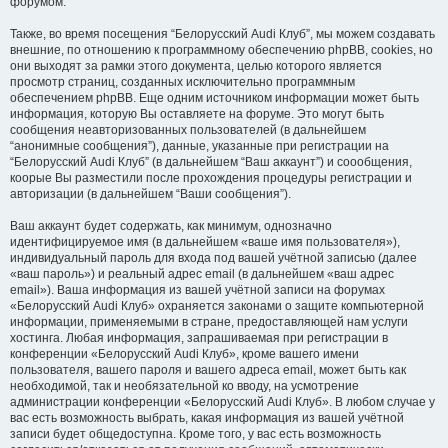
форумом.
Также, во время посещения “Белорусский Audi Клуб”, мы можем создавать
внешние, по отношению к программному обеспечению phpBB, cookies, но
они выходят за рамки этого документа, целью которого является
просмотр страниц, созданных исключительно программным
обеспечением phpBB. Еще одним источником информации может быть
информация, которую Вы оставляете на форуме. Это могут быть
сообщения неавторизованных пользователей (в дальнейшем
“анонимные сообщения”), данные, указанные при регистрации на
“Белорусский Audi Клуб” (в дальнейшем “Ваш аккаунт”) и соообщения,
коорые Вы разместили после прохождения процедуры регистрации и
авторизации (в дальнейшем “Ваши сообщения”).
Ваш аккаунт будет содержать, как минимум, однозначно
идентифицируемое имя (в дальнейшем «ваше имя пользователя»),
индивидуальный пароль для входа под вашей учётной записью (далее
«ваш пароль») и реальный адрес email (в дальнейшем «ваш адрес
email»). Ваша информация из вашей учётной записи на форумах
«Белорусский Audi Клуб» охраняется законами о защите компьютерной
информации, применяемыми в стране, предоставляющей нам услуги
хостинга. Любая информация, запрашиваемая при регистрации в
конференции «Белорусский Audi Клуб», кроме вашего имени
пользователя, вашего пароля и вашего адреса email, может быть как
необходимой, так и необязательной ко вводу, на усмотрение
администрации конференции «Белорусский Audi Клуб». В любом случае у
вас есть возможность выбрать, какая информация из вашей учётной
записи будет общедоступна. Кроме того, у вас есть возможность