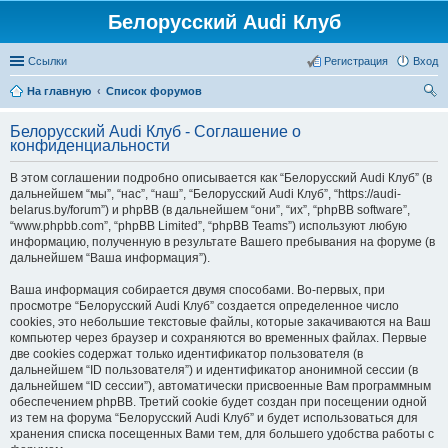
Белорусский Audi Клуб
Ссылки
Регистрация
Вход
На главную
Список форумов
ои
Белорусский Audi Клуб - Соглашение о
ск
конфиденциальности
В этом соглашении подробно описывается как “Белорусский Audi Клуб” (в
дальнейшем “мы”, “нас”, “наш”, “Белорусский Audi Клуб”, “https://audi-
belarus.by/forum”) и phpBB (в дальнейшем “они”, “их”, “phpBB software”,
“www.phpbb.com”, “phpBB Limited”, “phpBB Teams”) используют любую
информацию, полученную в результате Вашего пребывания на форуме (в
дальнейшем “Ваша информация”).
Ваша информация собирается двумя способами. Во-первых, при
просмотре “Белорусский Audi Клуб” создается определенное число
cookies, это небольшие текстовые файлы, которые закачиваются на Ваш
компьютер через браузер и сохраняются во временных файлах. Первые
две cookies содержат только идентификатор пользователя (в
дальнейшем “ID пользователя”) и идентификатор анонимной сессии (в
дальнейшем “ID сессии”), автоматически присвоенные Вам программным
обеспечением phpBB. Третий cookie будет создан при посещении одной
из тем на форума “Белорусский Audi Клуб” и будет использоваться для
хранения списка посещенных Вами тем, для большего удобства работы с