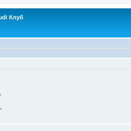
udi Клуб
а
з