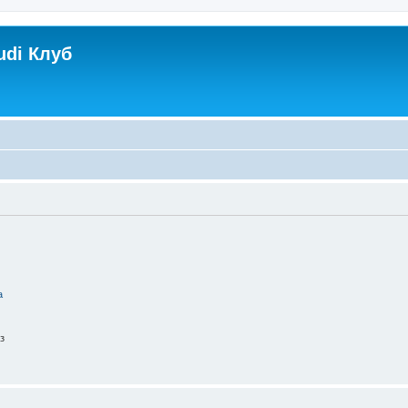
udi Клуб
а
з