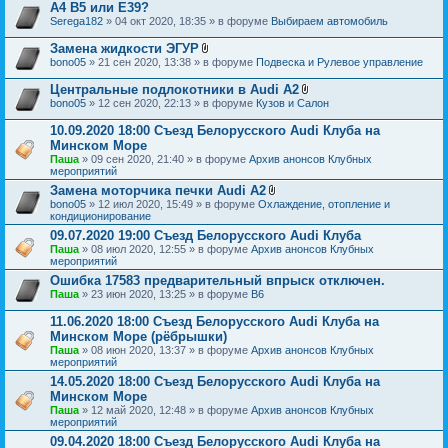
о
н
A4 B5 или E39?
ж
и
Serega182
» 04 окт 2020, 18:35 » в форуме
Выбираем автомобиль
е
я
н
Замена жидкости ЭГУР
и
В
я
bono05
» 21 сен 2020, 13:38 » в форуме
Подвеска и Рулевое управление
л
о
Центральные подлокотники в Audi A2
ж
В
bono05
» 12 сен 2020, 22:13 » в форуме
Кузов и Салон
е
л
н
о
10.09.2020 18:00 Съезд Белорусского Audi Клуба на
и
ж
я
Минском Море
е
Паша
» 09 сен 2020, 21:40 » в форуме
Архив анонсов Клубных
н
мероприятий
и
я
Замена моторчика печки Audi A2
В
bono05
» 12 июл 2020, 15:49 » в форуме
Охлаждение, отопление и
л
кондиционирование
о
09.07.2020 19:00 Съезд Белорусского Audi Клуба
ж
Паша
» 08 июл 2020, 12:55 » в форуме
Архив анонсов Клубных
е
мероприятий
н
и
Ошибка 17583 предварительный впрыск отключен.
я
Паша
» 23 июн 2020, 13:25 » в форуме
B6
11.06.2020 18:00 Съезд Белорусского Audi Клуба на
Минском Море (рёбрышки)
Паша
» 08 июн 2020, 13:37 » в форуме
Архив анонсов Клубных
мероприятий
14.05.2020 18:00 Съезд Белорусского Audi Клуба на
Минском Море
Паша
» 12 май 2020, 12:48 » в форуме
Архив анонсов Клубных
мероприятий
09.04.2020 18:00 Съезд Белорусского Audi Клуба на