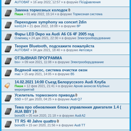
AUTOBAT
» 16 апр 2022, 12:57 » в форуме
Поздравления
Замена тормозных колодок
В
Паша
» 01 апр 2022, 15:14 » в форуме
Тормозная система
л
о
Переходник symphony на concert 2din
ж
kent124
» 21 фев 2022, 18:08 » в форуме
8P
е
н
Фары LED Depo на Audi A6 C6 4F 2005 год
и
я
Олипиец
» 24 дек 2021, 22:30 » в форуме
Электрооборудование
Теория Bluetooth, подскажите пожалуйста
AUTOBAT
» 04 дек 2021, 18:40 » в форуме
Автозвук
ОТЗЫВНАЯ ПРОГРАММА
bsv-
» 09 ноя 2021, 11:08 » в форуме
Электрооборудование
Водяной насос, система очистки окон
mac
» 15 апр 2021, 14:05 » в форуме
B5
14.02.2021 14:00 Съезд Белорусского Audi Клуба
Паша
» 12 фев 2021, 21:41 » в форуме
Архив анонсов Клубных
мероприятий
Усилитель тормозного привода
В
SSD
» 07 дек 2020, 04:25 » в форуме
Audi Q7
л
о
Тема про обновления блока управления двигателя 1.4 (
ж
AUA BBY )
е
В
bono05
» 05 ноя 2020, 21:18 » в форуме
Audi A2
н
л
и
TT RS 40 Jahre quattro
о
я
В
bono05
» 15 окт 2020, 21:56 » в форуме
ж
Audi TT
л
е