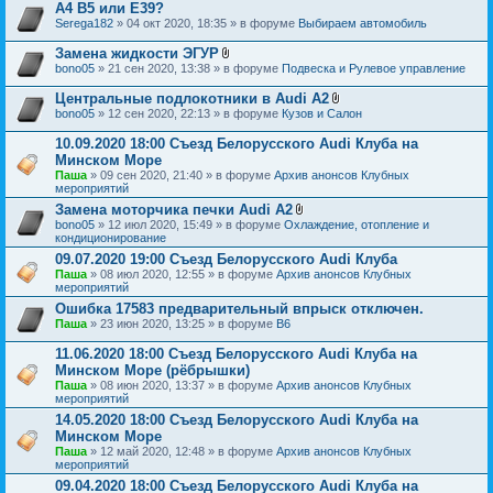
о
н
A4 B5 или E39?
ж
и
Serega182
» 04 окт 2020, 18:35 » в форуме
Выбираем автомобиль
е
я
н
Замена жидкости ЭГУР
и
В
я
bono05
» 21 сен 2020, 13:38 » в форуме
Подвеска и Рулевое управление
л
о
Центральные подлокотники в Audi A2
ж
В
bono05
» 12 сен 2020, 22:13 » в форуме
Кузов и Салон
е
л
н
о
10.09.2020 18:00 Съезд Белорусского Audi Клуба на
и
ж
я
Минском Море
е
Паша
» 09 сен 2020, 21:40 » в форуме
Архив анонсов Клубных
н
мероприятий
и
я
Замена моторчика печки Audi A2
В
bono05
» 12 июл 2020, 15:49 » в форуме
Охлаждение, отопление и
л
кондиционирование
о
09.07.2020 19:00 Съезд Белорусского Audi Клуба
ж
Паша
» 08 июл 2020, 12:55 » в форуме
Архив анонсов Клубных
е
мероприятий
н
и
Ошибка 17583 предварительный впрыск отключен.
я
Паша
» 23 июн 2020, 13:25 » в форуме
B6
11.06.2020 18:00 Съезд Белорусского Audi Клуба на
Минском Море (рёбрышки)
Паша
» 08 июн 2020, 13:37 » в форуме
Архив анонсов Клубных
мероприятий
14.05.2020 18:00 Съезд Белорусского Audi Клуба на
Минском Море
Паша
» 12 май 2020, 12:48 » в форуме
Архив анонсов Клубных
мероприятий
09.04.2020 18:00 Съезд Белорусского Audi Клуба на