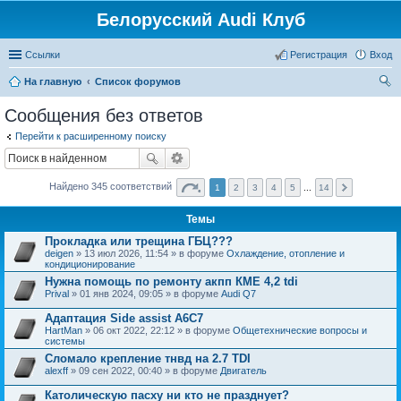
Белорусский Audi Клуб
Ссылки
Регистрация
Вход
На главную
Список форумов
ои
Сообщения без ответов
ск
Перейти к расширенному поиску
Найдено 345 соответствий
1
2
3
4
5
...
14
Темы
Прокладка или трещина ГБЦ???
deigen
» 13 июл 2026, 11:54 » в форуме
Охлаждение, отопление и
кондиционирование
Нужна помощь по ремонту акпп КМЕ 4,2 tdi
Prival
» 01 янв 2024, 09:05 » в форуме
Audi Q7
Адаптация Side assist A6C7
HartMan
» 06 окт 2022, 22:12 » в форуме
Общетехнические вопросы и
системы
Сломало крепление тнвд на 2.7 TDI
alexff
» 09 сен 2022, 00:40 » в форуме
Двигатель
Католическую пасху ни кто не празднует?