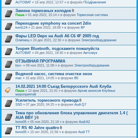
AUTOBAT
» 16 апр 2022, 12:57 » в форуме
Поздравления
Замена тормозных колодок
В
Паша
» 01 апр 2022, 15:14 » в форуме
Тормозная система
л
о
Переходник symphony на concert 2din
ж
kent124
» 21 фев 2022, 18:08 » в форуме
8P
е
н
Фары LED Depo на Audi A6 C6 4F 2005 год
и
я
Олипиец
» 24 дек 2021, 22:30 » в форуме
Электрооборудование
Теория Bluetooth, подскажите пожалуйста
AUTOBAT
» 04 дек 2021, 18:40 » в форуме
Автозвук
ОТЗЫВНАЯ ПРОГРАММА
bsv-
» 09 ноя 2021, 11:08 » в форуме
Электрооборудование
Водяной насос, система очистки окон
mac
» 15 апр 2021, 14:05 » в форуме
B5
14.02.2021 14:00 Съезд Белорусского Audi Клуба
Паша
» 12 фев 2021, 21:41 » в форуме
Архив анонсов Клубных
мероприятий
Усилитель тормозного привода
В
SSD
» 07 дек 2020, 04:25 » в форуме
Audi Q7
л
о
Тема про обновления блока управления двигателя 1.4 (
ж
AUA BBY )
е
В
bono05
» 05 ноя 2020, 21:18 » в форуме
Audi A2
н
л
и
TT RS 40 Jahre quattro
о
я
В
bono05
» 15 окт 2020, 21:56 » в форуме
ж
Audi TT
л
е