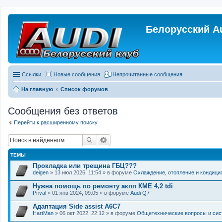
Белорусский A
Ссылки
Новые сообщения
Непрочитанные сообщения
На главную
Список форумов
Сообщения без ответов
Перейти к расширенному поиску
ТЕМЫ
Прокладка или трещина ГБЦ???
deigen
» 13 июл 2026, 11:54 » в форуме
Охлаждение, отопление и кондици
Нужна помощь по ремонту акпп КМЕ 4,2 tdi
Prival
» 01 янв 2024, 09:05 » в форуме
Audi Q7
Адаптация Side assist A6C7
HartMan
» 06 окт 2022, 22:12 » в форуме
Общетехнические вопросы и си