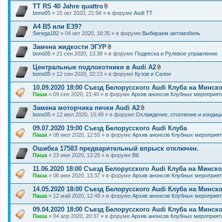
н
TT RS 40 Jahre quattro
и
В
я
bono05
» 15 окт 2020, 21:56 » в форуме
Audi TT
л
о
A4 B5 или E39?
ж
Serega182
» 04 окт 2020, 18:35 » в форуме
Выбираем автомобиль
е
н
Замена жидкости ЭГУР
и
В
я
bono05
» 21 сен 2020, 13:38 » в форуме
Подвеска и Рулевое управление
л
о
Центральные подлокотники в Audi A2
ж
В
bono05
» 12 сен 2020, 22:13 » в форуме
Кузов и Салон
е
л
н
о
10.09.2020 18:00 Съезд Белорусского Audi Клуба на Минс
и
ж
я
Паша
» 09 сен 2020, 21:40 » в форуме
Архив анонсов Клубных мероприят
е
н
Замена моторчика печки Audi A2
и
В
я
bono05
» 12 июл 2020, 15:49 » в форуме
Охлаждение, отопление и кондиц
л
о
09.07.2020 19:00 Съезд Белорусского Audi Клуба
ж
Паша
» 08 июл 2020, 12:55 » в форуме
Архив анонсов Клубных мероприя
е
н
Ошибка 17583 предварительный впрыск отключен.
и
я
Паша
» 23 июн 2020, 13:25 » в форуме
B6
11.06.2020 18:00 Съезд Белорусского Audi Клуба на Минс
Паша
» 08 июн 2020, 13:37 » в форуме
Архив анонсов Клубных мероприя
14.05.2020 18:00 Съезд Белорусского Audi Клуба на Минс
Паша
» 12 май 2020, 12:48 » в форуме
Архив анонсов Клубных мероприя
09.04.2020 18:00 Съезд Белорусского Audi Клуба на Минск
Паша
» 04 апр 2020, 20:37 » в форуме
Архив анонсов Клубных мероприят