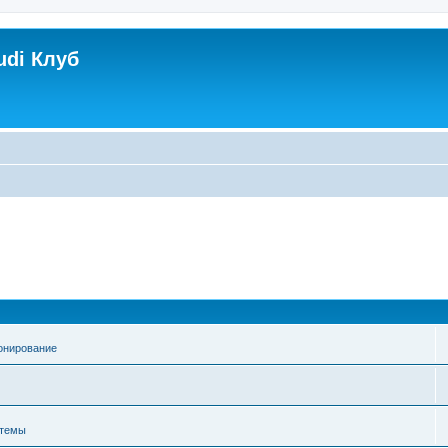
udi Клуб
онирование
стемы