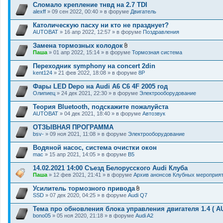
Сломало крепление тнвд на 2.7 TDI
alexff
» 09 сен 2022, 00:40 » в форуме
Двигатель
Католическую пасху ни кто не празднует?
AUTOBAT
» 16 апр 2022, 12:57 » в форуме
Поздравления
Замена тормозных колодок
В
Паша
» 01 апр 2022, 15:14 » в форуме
Тормозная система
л
о
Переходник symphony на concert 2din
ж
kent124
» 21 фев 2022, 18:08 » в форуме
8P
е
н
Фары LED Depo на Audi A6 C6 4F 2005 год
и
я
Олипиец
» 24 дек 2021, 22:30 » в форуме
Электрооборудование
Теория Bluetooth, подскажите пожалуйста
AUTOBAT
» 04 дек 2021, 18:40 » в форуме
Автозвук
ОТЗЫВНАЯ ПРОГРАММА
bsv-
» 09 ноя 2021, 11:08 » в форуме
Электрооборудование
Водяной насос, система очистки окон
mac
» 15 апр 2021, 14:05 » в форуме
B5
14.02.2021 14:00 Съезд Белорусского Audi Клуба
Паша
» 12 фев 2021, 21:41 » в форуме
Архив анонсов Клубных мероприя
Усилитель тормозного привода
В
SSD
» 07 дек 2020, 04:25 » в форуме
Audi Q7
л
о
Тема про обновления блока управления двигателя 1.4 ( A
ж
bono05
» 05 ноя 2020, 21:18 » в форуме
Audi A2
е