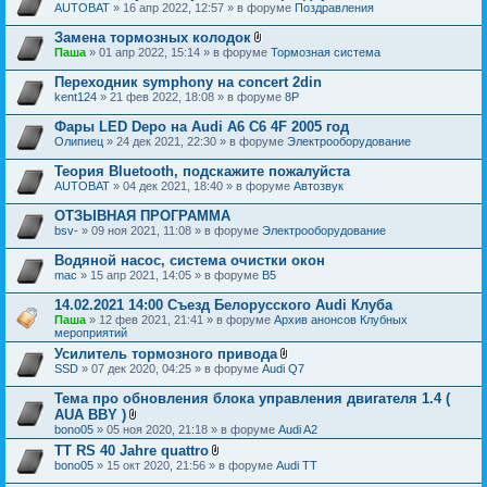
AUTOBAT
» 16 апр 2022, 12:57 » в форуме
Поздравления
Замена тормозных колодок
В
Паша
» 01 апр 2022, 15:14 » в форуме
Тормозная система
л
о
Переходник symphony на concert 2din
ж
kent124
» 21 фев 2022, 18:08 » в форуме
8P
е
н
Фары LED Depo на Audi A6 C6 4F 2005 год
и
я
Олипиец
» 24 дек 2021, 22:30 » в форуме
Электрооборудование
Теория Bluetooth, подскажите пожалуйста
AUTOBAT
» 04 дек 2021, 18:40 » в форуме
Автозвук
ОТЗЫВНАЯ ПРОГРАММА
bsv-
» 09 ноя 2021, 11:08 » в форуме
Электрооборудование
Водяной насос, система очистки окон
mac
» 15 апр 2021, 14:05 » в форуме
B5
14.02.2021 14:00 Съезд Белорусского Audi Клуба
Паша
» 12 фев 2021, 21:41 » в форуме
Архив анонсов Клубных
мероприятий
Усилитель тормозного привода
В
SSD
» 07 дек 2020, 04:25 » в форуме
Audi Q7
л
о
Тема про обновления блока управления двигателя 1.4 (
ж
AUA BBY )
е
В
bono05
» 05 ноя 2020, 21:18 » в форуме
Audi A2
н
л
и
TT RS 40 Jahre quattro
о
я
В
bono05
» 15 окт 2020, 21:56 » в форуме
ж
Audi TT
л
е