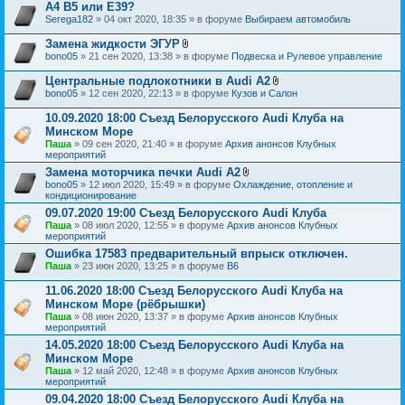
о
н
A4 B5 или E39?
ж
и
Serega182
» 04 окт 2020, 18:35 » в форуме
Выбираем автомобиль
е
я
н
Замена жидкости ЭГУР
и
В
я
bono05
» 21 сен 2020, 13:38 » в форуме
Подвеска и Рулевое управление
л
о
Центральные подлокотники в Audi A2
ж
В
bono05
» 12 сен 2020, 22:13 » в форуме
Кузов и Салон
е
л
н
о
10.09.2020 18:00 Съезд Белорусского Audi Клуба на
и
ж
я
Минском Море
е
Паша
» 09 сен 2020, 21:40 » в форуме
Архив анонсов Клубных
н
мероприятий
и
я
Замена моторчика печки Audi A2
В
bono05
» 12 июл 2020, 15:49 » в форуме
Охлаждение, отопление и
л
кондиционирование
о
09.07.2020 19:00 Съезд Белорусского Audi Клуба
ж
Паша
» 08 июл 2020, 12:55 » в форуме
Архив анонсов Клубных
е
мероприятий
н
и
Ошибка 17583 предварительный впрыск отключен.
я
Паша
» 23 июн 2020, 13:25 » в форуме
B6
11.06.2020 18:00 Съезд Белорусского Audi Клуба на
Минском Море (рёбрышки)
Паша
» 08 июн 2020, 13:37 » в форуме
Архив анонсов Клубных
мероприятий
14.05.2020 18:00 Съезд Белорусского Audi Клуба на
Минском Море
Паша
» 12 май 2020, 12:48 » в форуме
Архив анонсов Клубных
мероприятий
09.04.2020 18:00 Съезд Белорусского Audi Клуба на