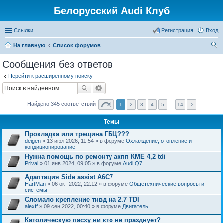
Белорусский Audi Клуб
Ссылки
Регистрация
Вход
На главную
Список форумов
ои
Сообщения без ответов
ск
Перейти к расширенному поиску
Найдено 345 соответствий
1
2
3
4
5
...
14
Темы
Прокладка или трещина ГБЦ???
deigen
» 13 июл 2026, 11:54 » в форуме
Охлаждение, отопление и
кондиционирование
Нужна помощь по ремонту акпп КМЕ 4,2 tdi
Prival
» 01 янв 2024, 09:05 » в форуме
Audi Q7
Адаптация Side assist A6C7
HartMan
» 06 окт 2022, 22:12 » в форуме
Общетехнические вопросы и
системы
Сломало крепление тнвд на 2.7 TDI
alexff
» 09 сен 2022, 00:40 » в форуме
Двигатель
Католическую пасху ни кто не празднует?