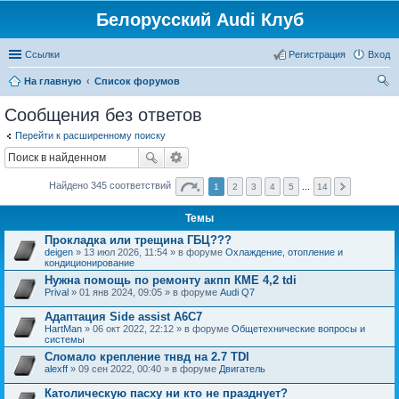
Белорусский Audi Клуб
Ссылки
Регистрация
Вход
На главную
Список форумов
ои
Сообщения без ответов
ск
Перейти к расширенному поиску
Найдено 345 соответствий
1
2
3
4
5
...
14
Темы
Прокладка или трещина ГБЦ???
deigen
» 13 июл 2026, 11:54 » в форуме
Охлаждение, отопление и
кондиционирование
Нужна помощь по ремонту акпп КМЕ 4,2 tdi
Prival
» 01 янв 2024, 09:05 » в форуме
Audi Q7
Адаптация Side assist A6C7
HartMan
» 06 окт 2022, 22:12 » в форуме
Общетехнические вопросы и
системы
Сломало крепление тнвд на 2.7 TDI
alexff
» 09 сен 2022, 00:40 » в форуме
Двигатель
Католическую пасху ни кто не празднует?