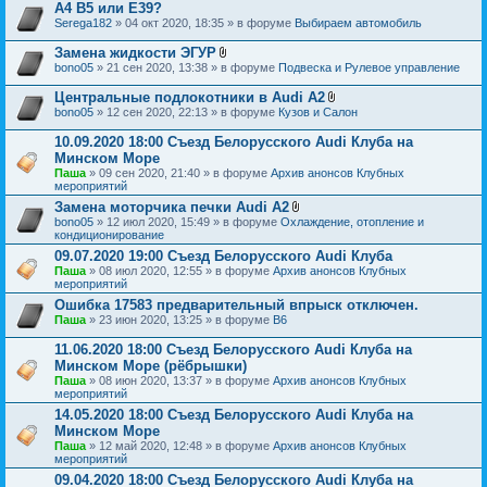
о
н
A4 B5 или E39?
ж
и
Serega182
» 04 окт 2020, 18:35 » в форуме
Выбираем автомобиль
е
я
н
Замена жидкости ЭГУР
и
В
я
bono05
» 21 сен 2020, 13:38 » в форуме
Подвеска и Рулевое управление
л
о
Центральные подлокотники в Audi A2
ж
В
bono05
» 12 сен 2020, 22:13 » в форуме
Кузов и Салон
е
л
н
о
10.09.2020 18:00 Съезд Белорусского Audi Клуба на
и
ж
я
Минском Море
е
Паша
» 09 сен 2020, 21:40 » в форуме
Архив анонсов Клубных
н
мероприятий
и
я
Замена моторчика печки Audi A2
В
bono05
» 12 июл 2020, 15:49 » в форуме
Охлаждение, отопление и
л
кондиционирование
о
09.07.2020 19:00 Съезд Белорусского Audi Клуба
ж
Паша
» 08 июл 2020, 12:55 » в форуме
Архив анонсов Клубных
е
мероприятий
н
и
Ошибка 17583 предварительный впрыск отключен.
я
Паша
» 23 июн 2020, 13:25 » в форуме
B6
11.06.2020 18:00 Съезд Белорусского Audi Клуба на
Минском Море (рёбрышки)
Паша
» 08 июн 2020, 13:37 » в форуме
Архив анонсов Клубных
мероприятий
14.05.2020 18:00 Съезд Белорусского Audi Клуба на
Минском Море
Паша
» 12 май 2020, 12:48 » в форуме
Архив анонсов Клубных
мероприятий
09.04.2020 18:00 Съезд Белорусского Audi Клуба на