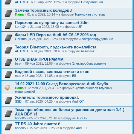
AUTOBAT
» 16 апр 2022, 12:57 » в форуме
Поздравления
Замена тормозных колодок
В
Паша
» 01 апр 2022, 15:14 » в форуме
Тормозная система
л
о
Переходник symphony на concert 2din
ж
kent124
» 21 фев 2022, 18:08 » в форуме
8P
е
н
Фары LED Depo на Audi A6 C6 4F 2005 год
и
я
Олипиец
» 24 дек 2021, 22:30 » в форуме
Электрооборудование
Теория Bluetooth, подскажите пожалуйста
AUTOBAT
» 04 дек 2021, 18:40 » в форуме
Автозвук
ОТЗЫВНАЯ ПРОГРАММА
bsv-
» 09 ноя 2021, 11:08 » в форуме
Электрооборудование
Водяной насос, система очистки окон
mac
» 15 апр 2021, 14:05 » в форуме
B5
14.02.2021 14:00 Съезд Белорусского Audi Клуба
Паша
» 12 фев 2021, 21:41 » в форуме
Архив анонсов Клубных
мероприятий
Усилитель тормозного привода
В
SSD
» 07 дек 2020, 04:25 » в форуме
Audi Q7
л
о
Тема про обновления блока управления двигателя 1.4 (
ж
AUA BBY )
е
В
bono05
» 05 ноя 2020, 21:18 » в форуме
Audi A2
н
л
и
TT RS 40 Jahre quattro
о
я
В
bono05
» 15 окт 2020, 21:56 » в форуме
ж
Audi TT
л
е