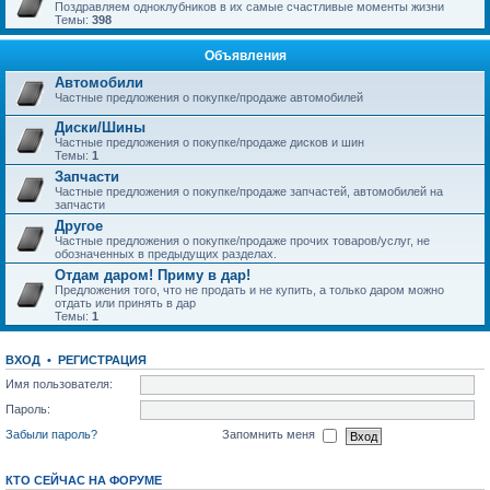
Поздравляем одноклубников в их самые счастливые моменты жизни
Темы:
398
Объявления
Автомобили
Частные предложения о покупке/продаже автомобилей
Диски/Шины
Частные предложения о покупке/продаже дисков и шин
Темы:
1
Запчасти
Частные предложения о покупке/продаже запчастей, автомобилей на
запчасти
Другое
Частные предложения о покупке/продаже прочих товаров/услуг, не
обозначенных в предыдущих разделах.
Отдам даром! Приму в дар!
Предложения того, что не продать и не купить, а только даром можно
отдать или принять в дар
Темы:
1
ВХОД
•
РЕГИСТРАЦИЯ
Имя пользователя:
Пароль:
Забыли пароль?
Запомнить меня
КТО СЕЙЧАС НА ФОРУМЕ