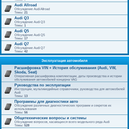
Audi Allroad
Обсуждение Audi Allroad
Темы:
21
Audi Q3
Обсуждение Audi Q3
Темы:
1
Audi Q5
Обсуждение Audi Q5
Темы:
17
Audi Q7
Обсуждение Audi Q7
Темы:
42
Эксплуатация автомобиля
Расшифровка VIN + История обслуживания (Audi, VW,
Skoda, Seat)
Оперативная расшифровка комплектации, даты производства и истории
обслуживания автомобилей концерна VAG
Руководства по эксплуатации
Инструкции, мультимедийные справочники, руководства для автомобилей
Audi
Темы:
13
Программы для диагностики авто
Обсуждение различных диагностических программ и секретов их
использования
Темы:
56
Общетехнические вопросы и системы
Обсуждение вопросов, касающихся всего модельного ряда Audi
Темы:
528