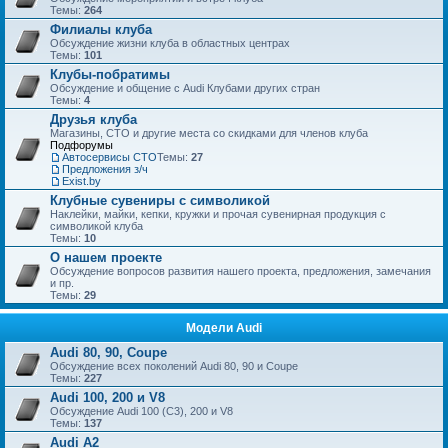
Темы:
264
Филиалы клуба
Обсуждение жизни клуба в областных центрах
Темы:
101
Клубы-побратимы
Обсуждение и общение с Audi Клубами других стран
Темы:
4
Друзья клуба
Магазины, СТО и другие места со скидками для членов клуба
Подфорумы
Автосервисы СТО
Темы:
27
Предложения з/ч
Exist.by
Клубные сувениры с символикой
Наклейки, майки, кепки, кружки и прочая сувенирная продукция с
символикой клуба
Темы:
10
О нашем проекте
Обсуждение вопросов развития нашего проекта, предложения, замечания
и пр.
Темы:
29
Модели Audi
Audi 80, 90, Coupe
Обсуждение всех поколений Audi 80, 90 и Coupe
Темы:
227
Audi 100, 200 и V8
Обсуждение Audi 100 (C3), 200 и V8
Темы:
137
Audi A2