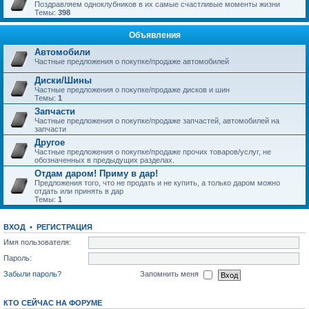
Поздравляем одноклубников в их самые счастливые моменты жизни
Темы:
398
Объявления
Автомобили
Частные предложения о покупке/продаже автомобилей
Диски/Шины
Частные предложения о покупке/продаже дисков и шин
Темы:
1
Запчасти
Частные предложения о покупке/продаже запчастей, автомобилей на
запчасти
Другое
Частные предложения о покупке/продаже прочих товаров/услуг, не
обозначенных в предыдущих разделах.
Отдам даром! Приму в дар!
Предложения того, что не продать и не купить, а только даром можно
отдать или принять в дар
Темы:
1
ВХОД
•
РЕГИСТРАЦИЯ
Имя пользователя:
Пароль:
Забыли пароль?
Запомнить меня
КТО СЕЙЧАС НА ФОРУМЕ