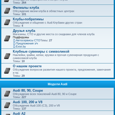
Темы:
264
Филиалы клуба
Обсуждение жизни клуба в областных центрах
Темы:
101
Клубы-побратимы
Обсуждение и общение с Audi Клубами других стран
Темы:
4
Друзья клуба
Магазины, СТО и другие места со скидками для членов клуба
Подфорумы
Автосервисы СТО
Темы:
27
Предложения з/ч
Exist.by
Клубные сувениры с символикой
Наклейки, майки, кепки, кружки и прочая сувенирная продукция с
символикой клуба
Темы:
10
О нашем проекте
Обсуждение вопросов развития нашего проекта, предложения, замечания
и пр.
Темы:
29
Модели Audi
Audi 80, 90, Coupe
Обсуждение всех поколений Audi 80, 90 и Coupe
Темы:
227
Audi 100, 200 и V8
Обсуждение Audi 100 (C3), 200 и V8
Темы:
137
Audi A2