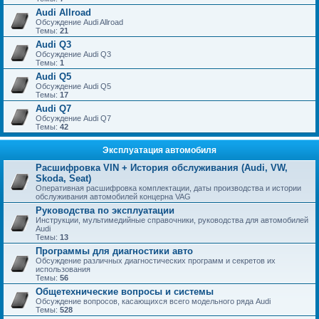
Audi Allroad
Обсуждение Audi Allroad
Темы:
21
Audi Q3
Обсуждение Audi Q3
Темы:
1
Audi Q5
Обсуждение Audi Q5
Темы:
17
Audi Q7
Обсуждение Audi Q7
Темы:
42
Эксплуатация автомобиля
Расшифровка VIN + История обслуживания (Audi, VW,
Skoda, Seat)
Оперативная расшифровка комплектации, даты производства и истории
обслуживания автомобилей концерна VAG
Руководства по эксплуатации
Инструкции, мультимедийные справочники, руководства для автомобилей
Audi
Темы:
13
Программы для диагностики авто
Обсуждение различных диагностических программ и секретов их
использования
Темы:
56
Общетехнические вопросы и системы
Обсуждение вопросов, касающихся всего модельного ряда Audi
Темы:
528