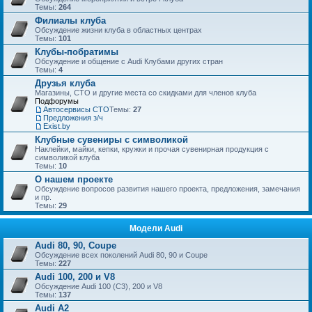
Темы:
264
Филиалы клуба
Обсуждение жизни клуба в областных центрах
Темы:
101
Клубы-побратимы
Обсуждение и общение с Audi Клубами других стран
Темы:
4
Друзья клуба
Магазины, СТО и другие места со скидками для членов клуба
Подфорумы
Автосервисы СТО
Темы:
27
Предложения з/ч
Exist.by
Клубные сувениры с символикой
Наклейки, майки, кепки, кружки и прочая сувенирная продукция с
символикой клуба
Темы:
10
О нашем проекте
Обсуждение вопросов развития нашего проекта, предложения, замечания
и пр.
Темы:
29
Модели Audi
Audi 80, 90, Coupe
Обсуждение всех поколений Audi 80, 90 и Coupe
Темы:
227
Audi 100, 200 и V8
Обсуждение Audi 100 (C3), 200 и V8
Темы:
137
Audi A2