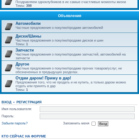
Поздравляем одноклубников в их самые счастливые моменты жизни
Темы:
398
Объявления
Автомобили
Частные предложения о покупке/продаже автомобилей
Диски/Шины
Частные предложения о покупке/продаже дисков и шин
Темы:
1
Запчасти
Частные предложения о покупке/продаже запчастей, автомобилей на
запчасти
Другое
Частные предложения о покупке/продаже прочих товаров/услуг, не
обозначенных в предыдущих разделах.
Отдам даром! Приму в дар!
Предложения того, что не продать и не купить, а только даром можно
отдать или принять в дар
Темы:
1
ВХОД
•
РЕГИСТРАЦИЯ
Имя пользователя:
Пароль:
Забыли пароль?
Запомнить меня
КТО СЕЙЧАС НА ФОРУМЕ