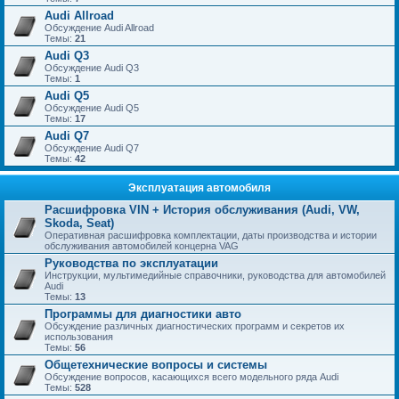
Audi Allroad
Обсуждение Audi Allroad
Темы:
21
Audi Q3
Обсуждение Audi Q3
Темы:
1
Audi Q5
Обсуждение Audi Q5
Темы:
17
Audi Q7
Обсуждение Audi Q7
Темы:
42
Эксплуатация автомобиля
Расшифровка VIN + История обслуживания (Audi, VW,
Skoda, Seat)
Оперативная расшифровка комплектации, даты производства и истории
обслуживания автомобилей концерна VAG
Руководства по эксплуатации
Инструкции, мультимедийные справочники, руководства для автомобилей
Audi
Темы:
13
Программы для диагностики авто
Обсуждение различных диагностических программ и секретов их
использования
Темы:
56
Общетехнические вопросы и системы
Обсуждение вопросов, касающихся всего модельного ряда Audi
Темы:
528